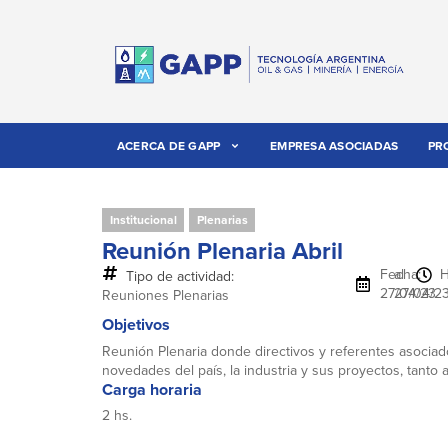
ACERCA DE GAPP
EMPRESA ASOCIADAS
PR
Institucional
Plenarias
Reunión Plenaria Abril
Fecha:
al
H
Tipo de actividad:
27/04/23
27/04/2
Reuniones Plenarias
Objetivos
Reunión Plenaria donde directivos y referentes asociado
novedades del país, la industria y sus proyectos, tanto a
Carga horaria
2 hs.