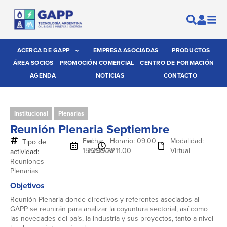
ACERCA DE GAPP
EMPRESA ASOCIADAS
PRODUCTOS
ÁREA SOCIOS
PROMOCIÓN COMERCIAL
CENTRO DE FORMACIÓN
AGENDA
NOTICIAS
CONTACTO
Institucional
Plenarias
Reunión Plenaria Septiembre
Fecha:
al
Horario: 09.00
Modalidad:
Tipo de
15/09/22
15/09/22
a 11.00
Virtual
actividad:
Reuniones
Plenarias
Objetivos
Reunión Plenaria donde directivos y referentes asociados al
GAPP se reunirán para analizar la coyuntura sectorial, así como
las novedades del país, la industria y sus proyectos, tanto a nivel