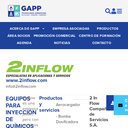
ACERCA DE GAPP
EMPRESA ASOCIADAS
PRODUCTOS
ÁREA SOCIOS
PROMOCIÓN COMERCIAL
CENTRO DE FORMACIÓN
AGENDA
NOTICIAS
CONTACTO
www.2inflow.com
info@2inflow.com
EQUIPOS
Productos
2 In
2Inflow
-
Desc
C
Flow
es una
y
PARA
Aerocargador
catál
a
Compañía
empresa
servicios
e
INYECCIÓN
de
joven,
- Bomba
DE
Servicios
pero con
Dosificadora
QUÍMICOS
S.A.
recursos