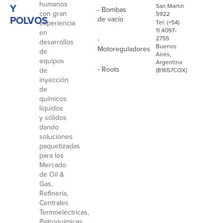
humanos
Y
San Martin
- Bombas
con gran
5922
POLVOS
de vacío
experiencia
Tel: (+54)
11 4097-
en
2755
-
desarrollos
Buenos
Motoreguladores
de
Aires,
equipos
Argentina
- Roots
de
(B1657COX)
inyección
de
químicos
líquidos
y sólidos
dando
soluciones
paquetizadas
para los
Mercado
de Oil &
Gas,
Refinería,
Centrales
Termoeléctricas,
Petroquímicas,