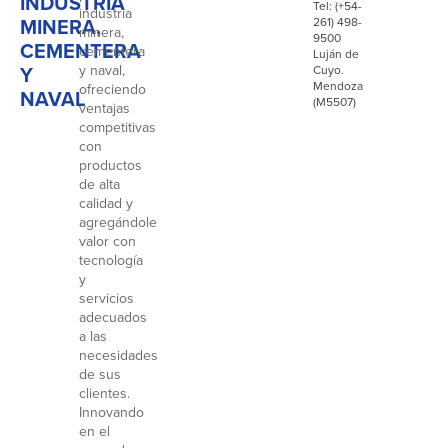
INDUSTRIA
Tel: (+54-
industria
MINERA,
261) 498-
minera,
9500
CEMENTERA
cementera
Luján de
Y
y naval,
Cuyo.
Mendoza
ofreciendo
NAVAL
(M5507)
ventajas
competitivas
con
productos
de alta
calidad y
agregándole
valor con
tecnología
y
servicios
adecuados
a las
necesidades
de sus
clientes.
Innovando
en el