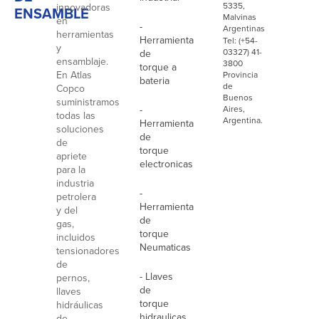
5335,
innovadoras
ENSAMBLE
Malvinas
en
-
Argentinas
herramientas
Herramienta
Tel: (+54-
y
03327) 41-
de
ensamblaje.
3800
torque a
En Atlas
Provincia
bateria
de
Copco
Buenos
suministramos
-
Aires,
todas las
Argentina.
Herramienta
soluciones
de
de
torque
apriete
electronicas
para la
industria
-
petrolera
Herramienta
y del
de
gas,
torque
incluidos
Neumaticas
tensionadores
de
- Llaves
pernos,
de
llaves
torque
hidráulicas
hidraulicas
de