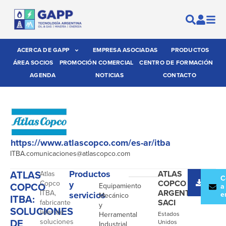
ACERCA DE GAPP
EMPRESA ASOCIADAS
PRODUCTOS
ÁREA SOCIOS
PROMOCIÓN COMERCIAL
CENTRO DE FORMACIÓN
AGENDA
NOTICIAS
CONTACTO
https://www.atlascopco.com/es-ar/itba
ITBA.comunicaciones@atlascopco.com
ATLAS
Productos
ATLAS
Atlas
-
Desc
C
COPCO
Copco
y
COPCO
Equipamiento
catál
a
ARGENTINA
ITBA,
servicios
e
Mecánico
ITBA:
SACI
fabricante
y
SOLUCIONES
líder de
Herramental
Estados
DE
soluciones
Unidos
Industrial