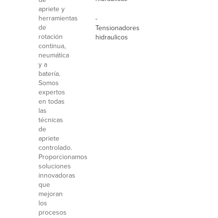
apriete y
herramientas
-
de
Tensionadores
rotación
hidraulicos
continua,
neumática
y a
batería.
Somos
expertos
en todas
las
técnicas
de
apriete
controlado.
Proporcionamos
soluciones
innovadoras
que
mejoran
los
procesos