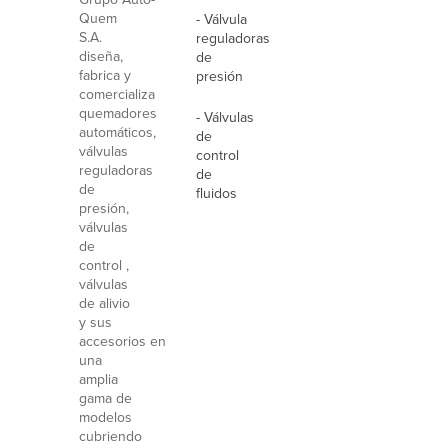
Quem
- Válvula
S.A.
reguladoras
diseña,
de
fabrica y
presión
comercializa
quemadores
- Válvulas
automáticos,
de
válvulas
control
reguladoras
de
de
fluidos
presión,
válvulas
de
control ,
válvulas
de alivio
y sus
accesorios en
una
amplia
gama de
modelos
cubriendo