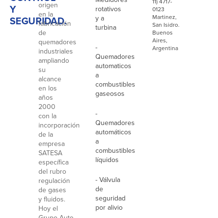
11) 4717-
origen
Y
rotativos
0123
en la
Martinez,
y a
SEGURIDAD.
fabricación
San Isidro.
turbina
de
Buenos
Aires,
quemadores
-
Argentina
industriales
Quemadores
ampliando
automaticos
su
a
alcance
combustibles
en los
gaseosos
años
2000
-
con la
Quemadores
incorporación
automáticos
de la
a
empresa
combustibles
SATESA
líquidos
específica
del rubro
- Válvula
regulación
de
de gases
seguridad
y fluidos.
por alivio
Hoy el
Grupo Auto-