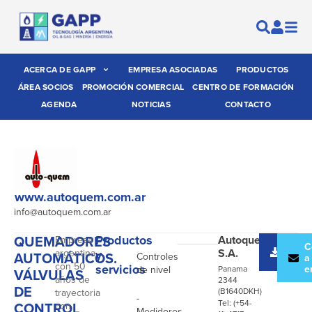
ACERCA DE GAPP
EMPRESA ASOCIADAS
PRODUCTOS
ÁREA SOCIOS
PROMOCIÓN COMERCIAL
CENTRO DE FORMACIÓN
AGENDA
NOTICIAS
CONTACTO
www.autoquem.com.ar
info@autoquem.com.ar
QUEMADORES
Productos
Autoquem
Empresa
-
Desc
C
S.A.
argentina
y
AUTOMÁTICOS.
Controles
catál
a
con 50
servicios
e
de nivel
Panama
VÁLVULAS
años de
2344
DE
(B1640DKH)
trayectoria
-
Tel: (+54-
CONTROL
con
Medidores