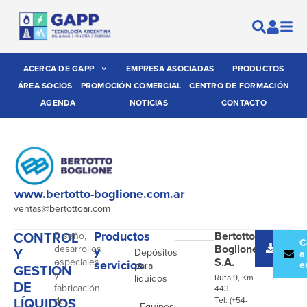
ACERCA DE GAPP
EMPRESA ASOCIADAS
PRODUCTOS
ÁREA SOCIOS
PROMOCIÓN COMERCIAL
CENTRO DE FORMACIÓN
AGENDA
NOTICIAS
CONTACTO
www.bertotto-boglione.com.ar
ventas@bertottoar.com
CONTROL
Productos
Bertotto-
Diseño,
-
Desc
C
Boglione
desarrollos
y
Y
Depósitos
catál
a
S.A.
especiales
servicios
e
para
GESTIÓN
y
líquidos
Ruta 9, Km
DE
fabricación
443
LÍQUIDOS
de
Tel: (+54-
- Equipos