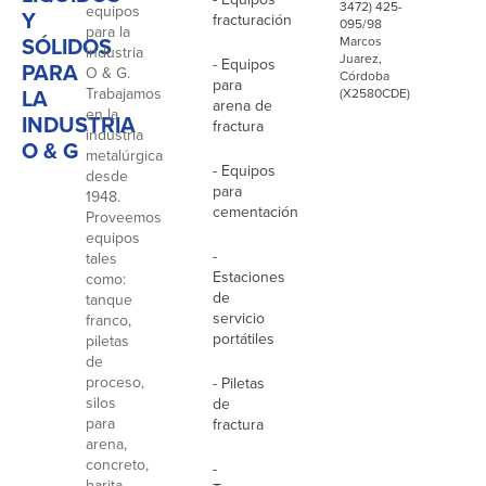
3472) 425-
equipos
Y
fracturación
095/98
para la
SÓLIDOS
Marcos
industria
Juarez,
- Equipos
PARA
O & G.
Córdoba
para
LA
Trabajamos
(X2580CDE)
arena de
en la
INDUSTRIA
fractura
industria
O & G
metalúrgica
- Equipos
desde
para
1948.
cementación
Proveemos
equipos
-
tales
Estaciones
como:
de
tanque
servicio
franco,
portátiles
piletas
de
proceso,
- Piletas
silos
de
para
fractura
arena,
concreto,
-
barita,