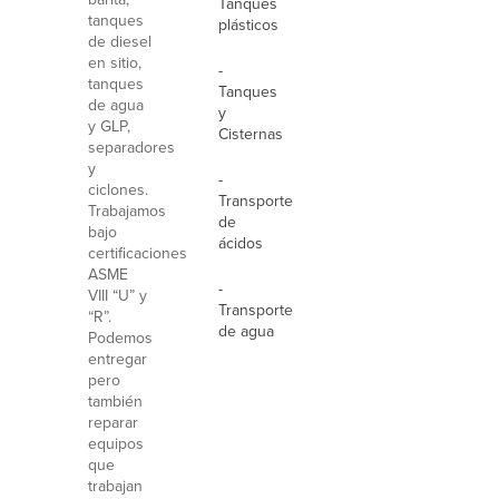
Tanques
tanques
plásticos
de diesel
en sitio,
-
tanques
Tanques
de agua
y
y GLP,
Cisternas
separadores
y
-
ciclones.
Transporte
Trabajamos
de
bajo
ácidos
certificaciones
ASME
-
VIII “U” y
Transporte
“R”.
de agua
Podemos
entregar
pero
también
reparar
equipos
que
trabajan