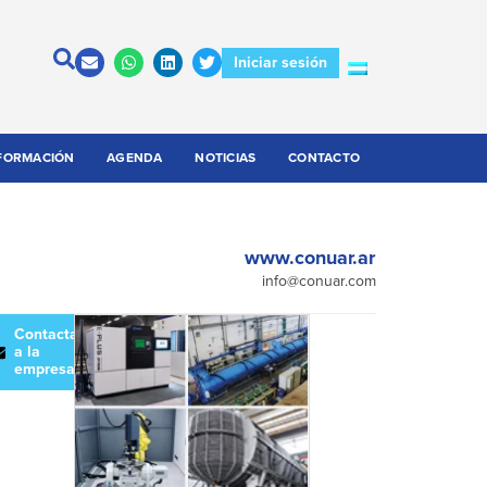
Iniciar sesión
FORMACIÓN
AGENDA
NOTICIAS
CONTACTO
www.conuar.ar
info@conuar.com
escargar
Contactar
atálogo
a la
empresa