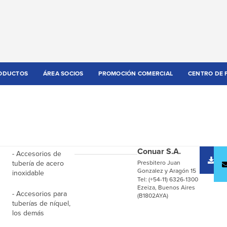
ODUCTOS
ÁREA SOCIOS
PROMOCIÓN COMERCIAL
CENTRO DE 
Conuar S.A.
- Accesorios de
D
tubería de acero
Presbitero Juan
c
Gonzalez y Aragón 15
inoxidable
Tel: (+54-11) 6326-1300
Ezeiza, Buenos Aires
- Accesorios para
(B1802AYA)
tuberías de níquel,
los demás