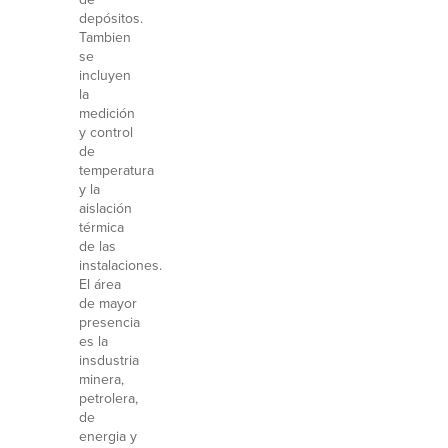
depósitos.
Tambien
se
incluyen
la
medición
y control
de
temperatura
y la
aislación
térmica
de las
instalaciones.
El área
de mayor
presencia
es la
insdustria
minera,
petrolera,
de
energia y