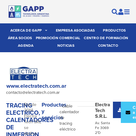
ACERCA DE GAPP
EMPRESA ASOCIADAS
PRODUCTOS
ÁREA SOCIOS
PROMOCIÓN COMERCIAL
CENTRO DE FORMACIÓN
AGENDA
NOTICIAS
CONTACTO
www.electratech.com.ar
contacto@electratech.com.ar
TRACING
Productos
Electra
Desde
- Cable
Desc
C
Tech
2014
y
ELECTRICO,
calentador
catál
a
S.R.L.
Electra
servicios
e
de
CALENTADORES
Tech SRL
tracing
Av. Santa
DE
se
Fe 3069
eléctrico
INMERSION
2°D
dedica