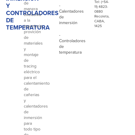
Tel: (+54-
de
Y
-
11) 4823-
manera
Calentadores
CONTROLADORES
0880
exclusiva
Recoleta,
de
DE
a la
CABA,
inmersión
TEMPERATURA
ingenieria,
1425
provición
-
de
Controladores
materiales
de
y
temperatura
montaje
de
tracing
eléctrico
para el
calentamiento
de
cañerias
y
calentadores
de
inmersión
para
todo tipo
de