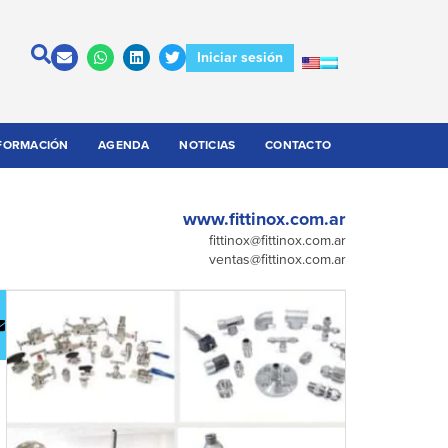
Iniciar sesión
FORMACIÓN
AGENDA
NOTICIAS
CONTACTO
www.fittinox.com.ar
fittinox@fittinox.com.ar
ventas@fittinox.com.ar
escargar
Contactar
atálogo
a la
empresa