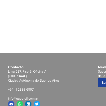
Contacto
News
Lima 287, Piso 5, Oficina A
Suscr
(C10073AAE)
de la 
Ciudad Autónoma de Buenos Aires
Su
+54 11 2899 6997
info@gapp-oil.com.ar