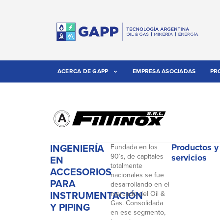
ACERCA DE GAPP
EMPRESA ASOCIADAS
PR
INGENIERÍA
Productos y
Fundada en los
90’s, de capitales
servicios
EN
totalmente
ACCESORIOS
nacionales se fue
PARA
desarrollando en el
INSTRUMENTACIÓN
mercado del Oil &
Gas. Consolidada
Y PIPING
en ese segmento,