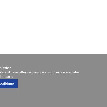
letter
ibite al newsletter semanal con las últimas novedades
Industria.
scribirme