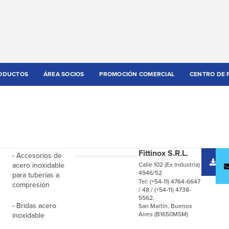
ODUCTOS
ÁREA SOCIOS
PROMOCIÓN COMERCIAL
CENTRO DE 
Fittinox S.R.L.
- Accesorios de
D
acero inoxidable
Calle 102 (Ex Industria)
c
4946/52
para tuberías a
Tel: (+54-11) 4764-6647
compresión
/ 48 / (+54-11) 4738-
5562.
- Bridas acero
San Martín, Buenos
Aires (B1650MSM)
inoxidable