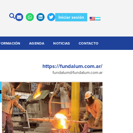
Iniciar sesión
FORMACIÓN
AGENDA
NOTICIAS
CONTACTO
https://fundalum.com.ar/
fundalum@fundalum.com.ar
escargar
Contactar
atálogo
a la
empresa