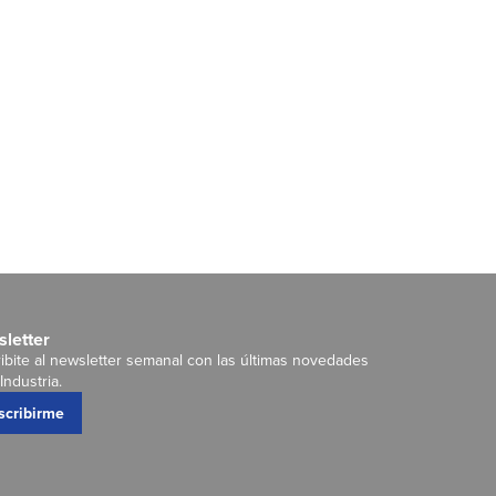
letter
ibite al newsletter semanal con las últimas novedades
Industria.
scribirme