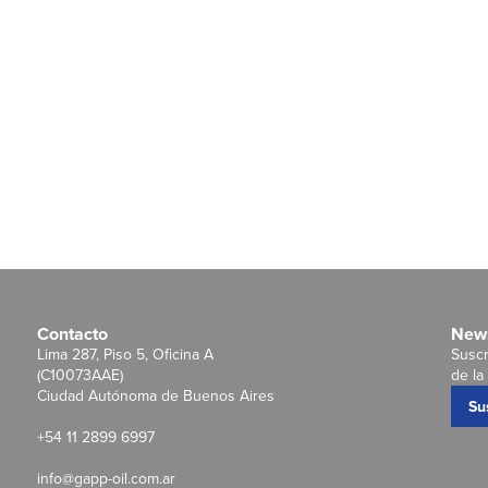
Contacto
News
Lima 287, Piso 5, Oficina A
Suscr
(C10073AAE)
de la 
Ciudad Autónoma de Buenos Aires
Su
+54 11 2899 6997
info@gapp-oil.com.ar