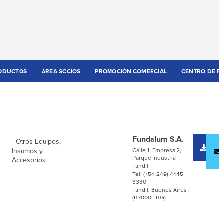
ODUCTOS
ÁREA SOCIOS
PROMOCIÓN COMERCIAL
CENTRO DE 
Fundalum S.A.
- Otros Equipos,
D
Insumos y
Calle 1, Empresa 2,
c
Parque Industrial
Accesorios
Tandil
Tel: (+54-249) 4445-
3330
Tandil, Buenos Aires
(B7000 EBG)