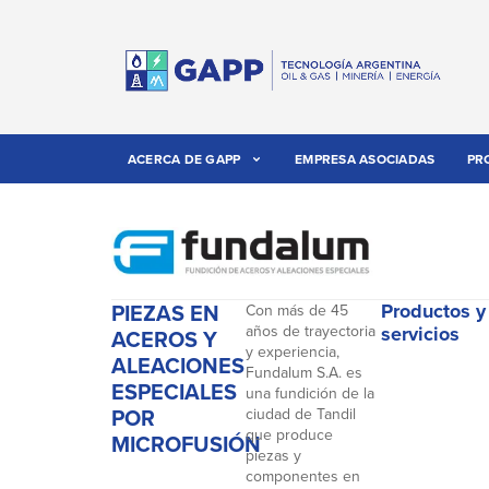
ACERCA DE GAPP
EMPRESA ASOCIADAS
PR
PIEZAS EN
Productos y
Con más de 45
años de trayectoria
servicios
ACEROS Y
y experiencia,
ALEACIONES
Fundalum S.A. es
ESPECIALES
una fundición de la
POR
ciudad de Tandil
que produce
MICROFUSIÓN
piezas y
componentes en