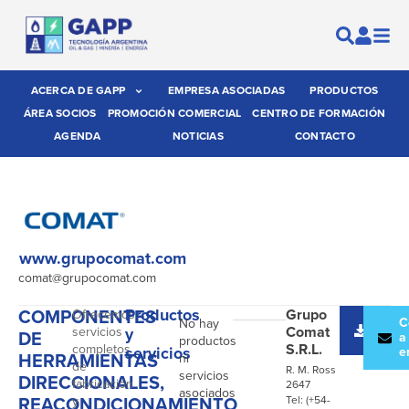
ACERCA DE GAPP
EMPRESA ASOCIADAS
PRODUCTOS
ÁREA SOCIOS
PROMOCIÓN COMERCIAL
CENTRO DE FORMACIÓN
AGENDA
NOTICIAS
CONTACTO
www.grupocomat.com
comat@grupocomat.com
COMPONENTES
Productos
Grupo
Ofrecemos
Desc
C
No hay
Comat
servicios
y
DE
catál
a
productos
S.R.L.
completos
servicios
e
HERRAMIENTAS
ni
de
R. M. Ross
servicios
DIRECCIONALES,
fabricación
2647
asociados
REACONDICIONAMIENTO
y
Tel: (+54-