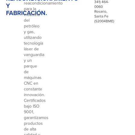
341) 464-
reacondicionamiento
Y
0060
para la
FABRICACIÓN.
Rosario,
industria
Santa Fe
del
(S2004BME)
petróleo
y gas,
utilizando
tecnología
láser de
vanguardia
y un
parque
de
máquinas
CNC en
constante
innovación.
Certificados
bajo ISO
9001,
garantizamos
productos
de alta
calidad y