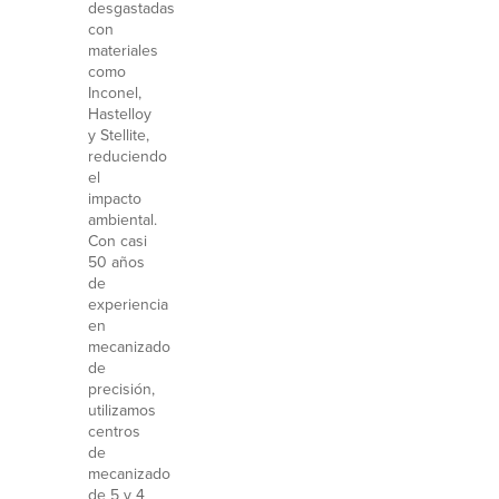
desgastadas
con
materiales
como
Inconel,
Hastelloy
y Stellite,
reduciendo
el
impacto
ambiental.
Con casi
50 años
de
experiencia
en
mecanizado
de
precisión,
utilizamos
centros
de
mecanizado
de 5 y 4