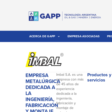
ACERCA DE GAPP
EMPRESA ASOCIADAS
PR
EMPRESA
Productos y
Imbal S.A. es una
empresa con más
servicios
METALÚRGICA
de 45 años de
DEDICADA A
experiencia
LA
dedicada a la
INGENIERÍA,
ingeniería,
fabricación y
FABRICACIÓN
montaje de
Y MONTAJE