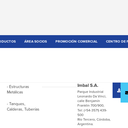
ODUCTOS
ÁREA SOCIOS
PROMOCIÓN COMERCIAL
CENTRO DE 
Imbal S.A.
- Estructuras
D
Metálicas
Parque Industrial
c
Leonardo Da Vinci,
calle Benjamín
- Tanques,
Franklin 700/900,
Calderas, Tuberías
Tel: (+54-3571) 439-
500
Río Tercero, Córdoba,
Argentina.