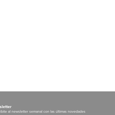
letter
ibite al newsletter semanal con las últimas novedades