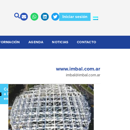
Iniciar sesión
FORMACIÓN
AGENDA
NOTICIAS
CONTACTO
www.imbal.com.ar
imbal@imbal.com.ar
escargar
Contactar
atálogo
a la
empresa