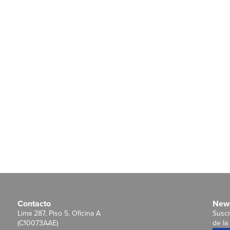
Contacto
News
Lima 287, Piso 5, Oficina A
Suscr
(C10073AAE)
de la 