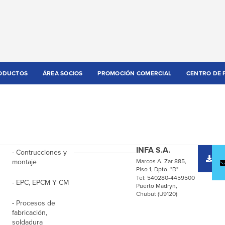
ODUCTOS
ÁREA SOCIOS
PROMOCIÓN COMERCIAL
CENTRO DE 
INFA S.A.
- Contrucciones y
D
montaje
Marcos A. Zar 885,
c
Piso 1, Dpto. "B"
Tel: 540280-4459500
- EPC, EPCM Y CM
Puerto Madryn,
Chubut (U9120)
- Procesos de
fabricación,
soldadura