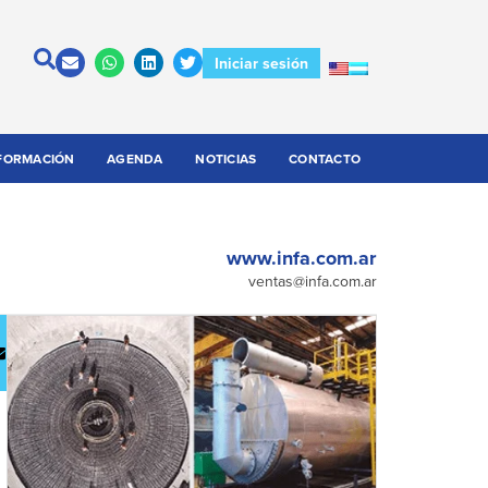
Iniciar sesión
FORMACIÓN
AGENDA
NOTICIAS
CONTACTO
www.infa.com.ar
ventas@infa.com.ar
escargar
Contactar
atálogo
a la
empresa