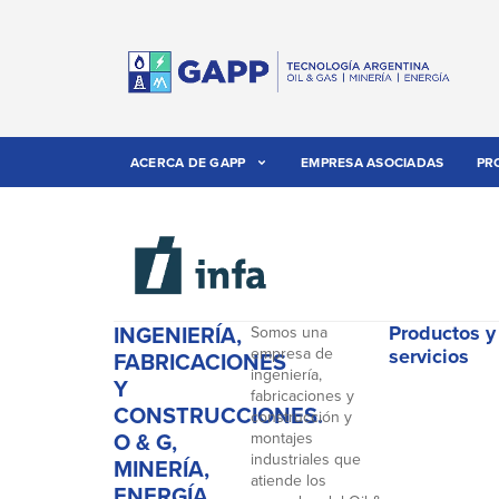
ACERCA DE GAPP
EMPRESA ASOCIADAS
PR
INGENIERÍA,
Productos y
Somos una
empresa de
servicios
FABRICACIONES
ingeniería,
Y
fabricaciones y
CONSTRUCCIONES.
construcción y
O & G,
montajes
industriales que
MINERÍA,
atiende los
ENERGÍA,