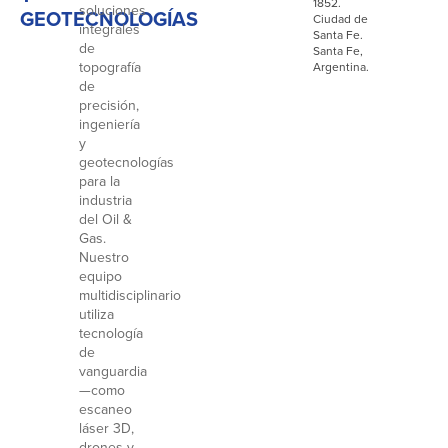
1852.
soluciones
GEOTECNOLOGÍAS
Ciudad de
integrales
Santa Fe.
de
Santa Fe,
topografía
Argentina.
de
precisión,
ingeniería
y
geotecnologías
para la
industria
del Oil &
Gas.
Nuestro
equipo
multidisciplinario
utiliza
tecnología
de
vanguardia
—como
escaneo
láser 3D,
drones y