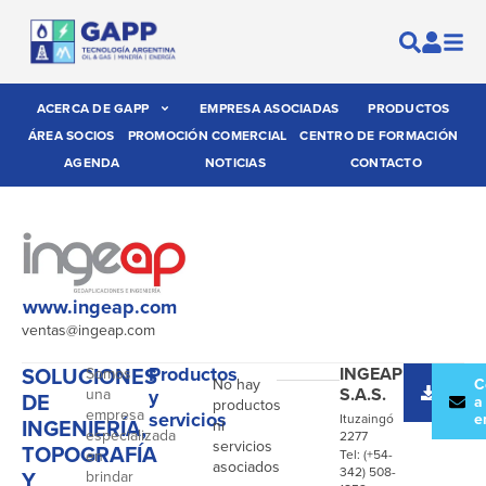
ACERCA DE GAPP
EMPRESA ASOCIADAS
PRODUCTOS
ÁREA SOCIOS
PROMOCIÓN COMERCIAL
CENTRO DE FORMACIÓN
AGENDA
NOTICIAS
CONTACTO
www.ingeap.com
ventas@ingeap.com
SOLUCIONES
Productos
INGEAP
Somos
No hay
Desc
C
S.A.S.
una
y
DE
catál
a
productos
empresa
servicios
e
Ituzaingó
INGENIERÍA,
ni
especializada
2277
servicios
TOPOGRAFÍA
en
Tel: (+54-
asociados
342) 508-
Y
brindar