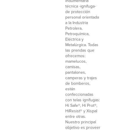
indumentaria
técnica -ignífuga-
de protección
personal orientada
a la Industria
Petrolera,
Petroquímica,
Eléctrica y
Metalúrgica. Todas
las prendas que
ofrecemos:
mamelucos,
camisas,
pantalones,
camperas y trajes
de bomberos,
están
confeccionadas
con telas ignífugas:
Hi Safe®, Hi Prot®,
HiResist® y Xispal
entre otras.
Nuestro principal
objetivo es proveer