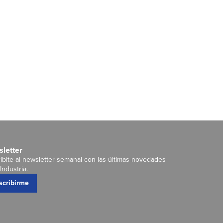
letter
ibite al newsletter semanal con las últimas novedades
Industria.
scribirme