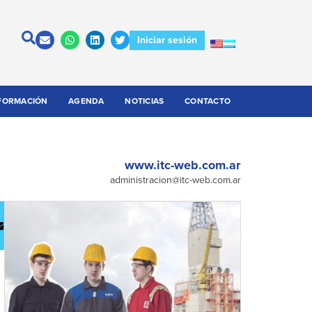
Iniciar sesión
FORMACIÓN
AGENDA
NOTICIAS
CONTACTO
www.itc-web.com.ar
administracion@itc-web.com.ar
escargar
Contactar
atálogo
a la
empresa