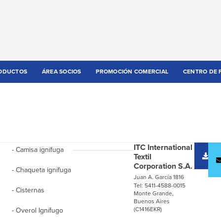
ODUCTOS
ÁREA SOCIOS
PROMOCIÓN COMERCIAL
CENTRO DE 
ITC International
- Camisa ignífuga
D
Textil
c
Corporation S.A.
- Chaqueta ignífuga
Juan A. García 1816
Tel: 5411-4588-0015
- Cisternas
Monte Grande,
Buenos Aires
(C1416EKR)
- Overol Ignífugo