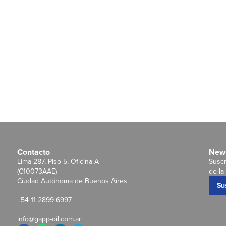
Contacto
News
Lima 287, Piso 5, Oficina A
Suscr
(C10073AAE)
de la 
Ciudad Autónoma de Buenos Aires
Su
+54 11 2899 6997
info@gapp-oil.com.ar