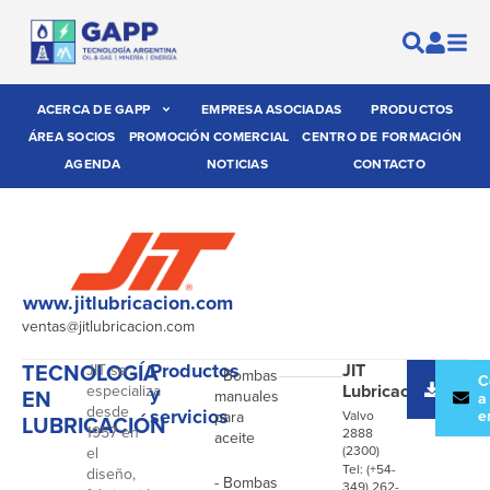
ACERCA DE GAPP
EMPRESA ASOCIADAS
PRODUCTOS
ÁREA SOCIOS
PROMOCIÓN COMERCIAL
CENTRO DE FORMACIÓN
AGENDA
NOTICIAS
CONTACTO
www.jitlubricacion.com
ventas@jitlubricacion.com
TECNOLOGÍA
Productos
JIT
JIT se
- Bombas
Desc
C
Lubricación
especializa
y
EN
manuales
catál
a
desde
servicios
e
para
Valvo
LUBRICACIÓN
1957 en
2888
aceite
(2300)
el
Tel: (+54-
diseño,
- Bombas
349) 262-