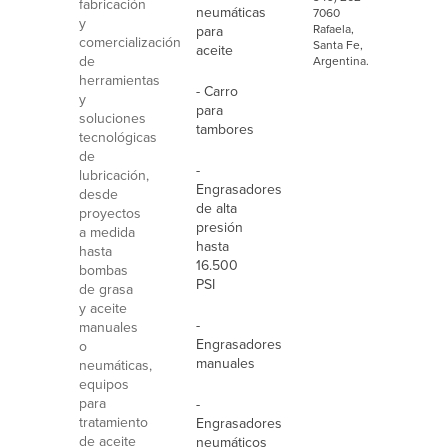
fabricación
neumáticas
7060
y
Rafaela,
para
comercialización
Santa Fe,
aceite
de
Argentina.
herramientas
- Carro
y
para
soluciones
tambores
tecnológicas
de
-
lubricación,
Engrasadores
desde
de alta
proyectos
presión
a medida
hasta
hasta
16.500
bombas
PSI
de grasa
y aceite
-
manuales
Engrasadores
o
manuales
neumáticas,
equipos
para
-
tratamiento
Engrasadores
de aceite
neumáticos