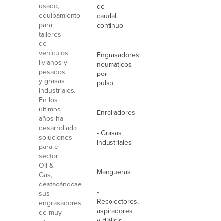
usado,
de
equipamiento
caudal
para
continuo
talleres
de
-
vehículos
Engrasadores
livianos y
neumáticos
pesados,
por
y grasas
pulso
industriales.
En los
-
últimos
Enrolladores
años ha
desarrollado
- Grasas
soluciones
industriales
para el
sector
-
Oil &
Mangueras
Gas,
destacándose
-
sus
Recolectores,
engrasadores
aspiradores
de muy
y diálisis