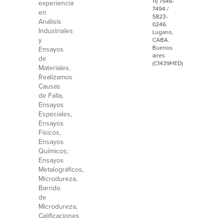
11) 7546-
experiencia
7494 /
en
5823-
Análisis
0246.
Industriales
Lugano,
y
CABA.
Buenos
Ensayos
aires
de
(C1439HED)
Materiales.
Realizamos
Causas
de Falla,
Ensayos
Especiales,
Ensayos
Físicos,
Ensayos
Químicos;
Ensayos
Metalográficos,
Microdureza,
Barrido
de
Microdureza,
Calificaciones