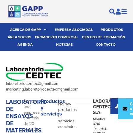
ACERCA DE GAPP
EMPRESA ASOCIADAS
PRODUCTOS
ÁREA SOCIOS
PROMOCIÓN COMERCIAL
CENTRO DE FORMACIÓN
AGENDA
NOTICIAS
CONTACTO
laboratoriocedtec@gmail.com
marketing.laboratoriocedtec@gmail.com
LABORATORIO
Productos
LABORATORIO
Somos
No hay
Desc
C
CEDTEC
una
y
DE
catál
a
productos
S.A.
empresa
servicios
e
ENSAYOS
ni
con más
Montiel
servicios
DE
de 20
3716
asociados
MATERIALES
años de
Tel: (+54-