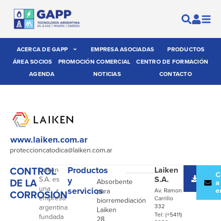
ACERCA DE GAPP
EMPRESA ASOCIADAS
PRODUCTOS
ÁREA SOCIOS
PROMOCIÓN COMERCIAL
CENTRO DE FORMACIÓN
AGENDA
NOTICIAS
CONTACTO
www.laiken.com.ar
proteccioncatodica@laiken.com.ar
CONTROL
Productos
Laiken
Laiken
-
Desc
C
S.A.
S.A. es
y
DE LA
Absorbente
catál
a
una
servicios
e
para
Av. Ramon
CORROSIÓN
empresa
Carrillo
biorremediación
332
argentina
Laiken
Tel: (+5411)
fundada
28