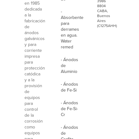
3986
en 1985
8804
dedicada
CABA,
-
a la
Buenos
Absorbente
fabricación
Aires
para
(C1275AHH)
de
derrames
ánodos
en agua.
galvánicos
Water
y para
remed
corriente
impresa
- Ánodos
para
de
protección
Aluminio
catódica
y a la
- Ánodos
provisión
de Fe-Si
de
equipos
- Ánodos
para
de Fe-Si-
control
Cr
de la
corrosión
como
- Ánodos
equipos
de
para