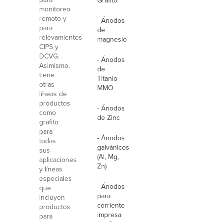
Grafito
monitoreo
remoto y
- Ánodos
para
de
relevamientos
magnesio
CIPS y
DCVG.
- Ánodos
Asimismo,
de
tiene
Titanio
otras
MMO
líneas de
productos
- Ánodos
como
de Zinc
grafito
para
- Ánodos
todas
galvánicos
sus
(Al, Mg,
aplicaciones
Zn)
y líneas
especiales
- Ánodos
que
para
incluyen
corriente
productos
impresa
para