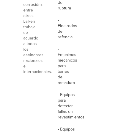
de
corrosión),
ruptura
entre
otros.
-
Laiken
Electrodos
trabaja
de
de
refencia
acuerdo
a todos
-
los
Empalmes
estándares
mecánicos
nacionales
para
e
barras
internacionales.
de
armadura
- Equipos
para
detectar
fallas en
revestimientos
- Equipos