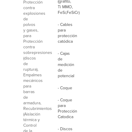
(grafito,
Protección
Ti MMO,
contra
FeSi,FeSiCr)
explosiones
de
polvos
- Cables
y gases,
para
para
protección
Protección
catódica
contra
sobrepresiones
- Cajas
(discos
de
de
medición
ruptura),
de
Empalmes
potencial
mecánicos
para
- Coque
barras
de
- Coque
armadura,
para
Recubrimientos
Protección
(Aislación
Catodica
térmica y
Control
- Discos
de la