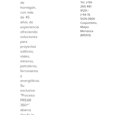
de
Tel: (+54-
261) 481-
hormigón,
9129 /
con más
(+54-11)
de 45
5129-0900
años de
Coquimbito,
experiencia
Maipú.
Mendoza
ofreciendo
(M5513)
soluciones
para
proyectos
edilicios,
viales,
mineros,
petroleros,
ferroviarios
y
energéticos.
Su
exclusivo
“Proceso
PREAR
360º”
abarca
desde la