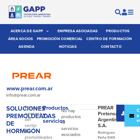
ACERCA DE GAPP
EMPRESA ASOCIADAS
PRODUCTOS
ÁREA SOCIOS
PROMOCIÓN COMERCIAL
CENTRO DE FORMACIÓN
AGENDA
NOTICIAS
CONTACTO
www.prear.com.ar
info@prear.com.ar
SOLUCIONES
Productos
PREAR
Principal
Desc
C
No hay
Pretensados
empresa
y
PREMOLDEADAS
catál
a
productos
Argentinos
del
servicios
e
DE
ni
S.A.
sector
servicios
HORMIGÓN
de
Rodriguez
asociados
premoldeados
Peña 5149