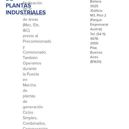
Beliera
finalización
PLANTAS
3025
de la
INDUSTRIALES
/Edificio
construcción
M3, Piso 2
de áreas
(Parque
(Mec, Ele,
Empresarial
Austral)
I&C)
Tel: (54 11)
previo al
4678-
Precomisionado
2000
y
Pilar,
Comisionado.
Buenos
Aires
También
(B1630)
Operamos
durante
la Puesta
en
Marcha
de
plantas
de
generación
Ciclos
Simples,
Combinados,
Cogeneración,