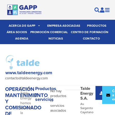
ACERCA DE GAPP
EMPRESA ASOCIADAS
PRODUCTOS
ÁREA SOCIOS
PROMOCIÓN COMERCIAL
CENTRO DE FORMACIÓN
AGENDA
NOTICIAS
CONTACTO
www.taldeenergy.com
contacto@taldeenergy.com
OPERACIÓN
Productos
Talde
Desde
No hay
Desc
C
Energy
Talde
y
MANTENIMIENTO
catál
a
productos
S.A.
Energy
servicios
e
Y
ni
hemos
Av.
servicios
COMISIONADO
liderado
Sargento
asociados
DE
Cayetano
la