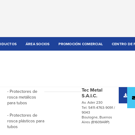
ODUCTOS
ÁREA SOCIOS
PROMOCIÓN COMERCIAL
CENTRO DE 
Tec Metal
- Protectores de
D
S.A.I.C.
rosca metálicos
c
para tubos
Av. Ader 230
Tel: 5411-4763-9091 /
9043
- Protectores de
Boulogne, Buenos
rosca plásticos para
Aires (B1609ARP)
tubos