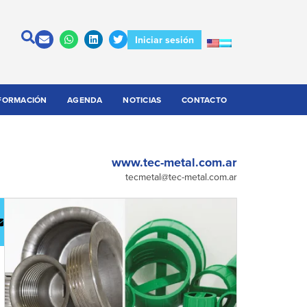
Iniciar sesión
FORMACIÓN
AGENDA
NOTICIAS
CONTACTO
www.tec-metal.com.ar
tecmetal@tec-metal.com.ar
escargar
Contactar
atálogo
a la
empresa