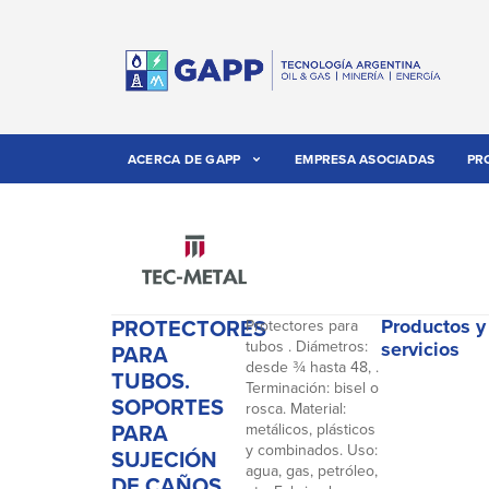
ACERCA DE GAPP
EMPRESA ASOCIADAS
PR
PROTECTORES
Productos y
Protectores para
tubos . Diámetros:
servicios
PARA
desde ¾ hasta 48, .
TUBOS.
Terminación: bisel o
SOPORTES
rosca. Material:
PARA
metálicos, plásticos
y combinados. Uso:
SUJECIÓN
agua, gas, petróleo,
DE CAÑOS