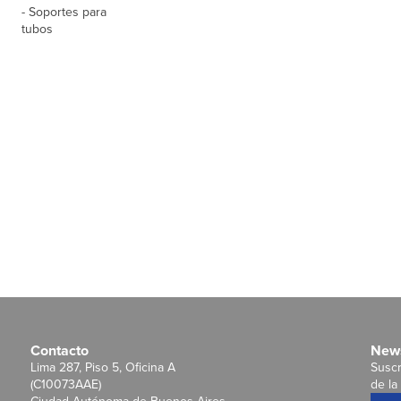
- Soportes para
tubos
Contacto
News
Lima 287, Piso 5, Oficina A
Suscr
(C10073AAE)
de la 