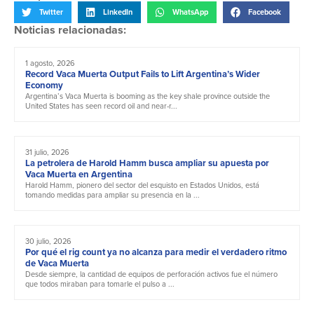
Twitter
LinkedIn
WhatsApp
Facebook
Noticias relacionadas:
1 agosto, 2026
Record Vaca Muerta Output Fails to Lift Argentina’s Wider
Economy
Argentina’s Vaca Muerta is booming as the key shale province outside the
United States has seen record oil and near-r...
31 julio, 2026
La petrolera de Harold Hamm busca ampliar su apuesta por
Vaca Muerta en Argentina
Harold Hamm, pionero del sector del esquisto en Estados Unidos, está
tomando medidas para ampliar su presencia en la ...
30 julio, 2026
Por qué el rig count ya no alcanza para medir el verdadero ritmo
de Vaca Muerta
Desde siempre, la cantidad de equipos de perforación activos fue el número
que todos miraban para tomarle el pulso a ...