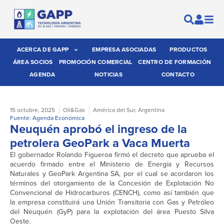
ACERCA DE GAPP
EMPRESA ASOCIADAS
PRODUCTOS
ÁREA SOCIOS
PROMOCIÓN COMERCIAL
CENTRO DE FORMACIÓN
AGENDA
NOTICIAS
CONTACTO
15 octubre, 2025
Oil&Gas
América del Sur
,
Argentina
Fuente: Agenda Económica
Neuquén aprobó el ingreso de la
petrolera GeoPark a Vaca Muerta
El gobernador Rolando Figueroa firmó el decreto que aprueba el
acuerdo firmado entre el Ministerio de Energía y Recursos
Naturales y GeoPark Argentina SA, por el cual se acordaron los
términos del otorgamiento de la Concesión de Explotación No
Convencional de Hidrocarburos (CENCH), como así también que
la empresa constituirá una Unión Transitoria con Gas y Petróleo
del Neuquén (GyP) para la explotación del área Puesto Silva
Oeste.