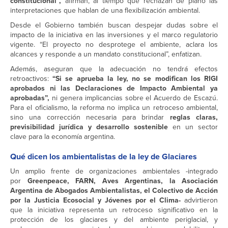
constitucional”,
afirman, al tiempo que rechazan de plano las
interpretaciones que hablan de una flexibilización ambiental.
Desde el Gobierno también buscan despejar dudas sobre el
impacto de la iniciativa en las inversiones y el marco regulatorio
vigente. “El proyecto no desprotege el ambiente, aclara los
alcances y responde a un mandato constitucional”, enfatizan.
Además, aseguran que la adecuación no tendrá efectos
retroactivos:
“Si se aprueba la ley, no se modifican los RIGI
aprobados ni las Declaraciones de Impacto Ambiental ya
aprobadas”,
ni genera implicancias sobre el Acuerdo de Escazú.
Para el oficialismo, la reforma no implica un retroceso ambiental,
sino una corrección necesaria para brindar
reglas claras,
previsibilidad jurídica y desarrollo sostenible
en un sector
clave para la economía argentina.
Qué dicen los ambientalistas de la ley de Glaciares
Un amplio frente de organizaciones ambientales -integrado
por
Greenpeace, FARN, Aves Argentinas, la Asociación
Argentina de Abogados Ambientalistas, el Colectivo de Acción
por la Justicia Ecosocial y Jóvenes por el Clima-
advirtieron
que la iniciativa representa un retroceso significativo en la
protección de los glaciares y del ambiente periglacial, y