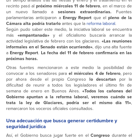
un tiempo análisis tras las fiestas y enero y el tratamiento en el
recinto pasó al
próximo miércoles 11 de febrero
, en el marco de
un nuevo llamado a
sesiones extraordinarias.
Fuentes
parlamentarias anticiparon a
Energy Report
que el
pleno de la
Cámara alta podría tratarlo
antes que la
reforma laboral
.
Según pudo saber este medio, la iniciativa laboral se encuentra
más
«empantanada»
y el oficialismo buscaría arrancar la
actividad legislativa de febrero con los glaciares.
«Las reuniones
informales en el Senado están ocurriendo»
, dijo una alta fuente
a
Energy Report
.
La fecha del 11 de febrero confirmaría en las
próximas horas.
Otras fuentes mencionaron a este medio la posibilidad de
convocar a los senadores para
el miércoles 4 de febrero
, pero
por ahora desde el propio Congreso
lo descartan
por la
dificultad de reunir a todos los legisladores el último fin de
semana de enero en Buenos Aires.
«Todos los cañones del
Gobierno apuntan a la reforma laboral, veremos cuándo se
trata la ley de Glaciares, podría ser el mismo día 11»
,
remarcaron los voceros oficiales consultados.
Una adecuación que busca generar certidumbre y
seguridad jurídica
Así, el Gobierno busca jugar fuerte en el
Congreso
durante el