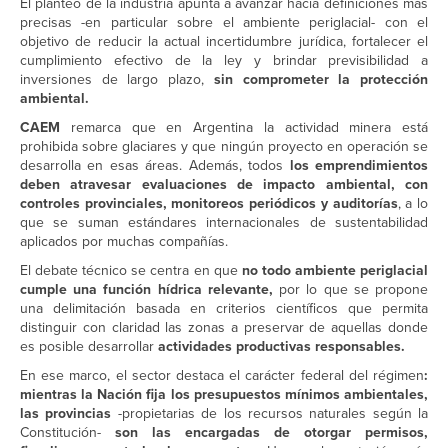
El planteo de la industria apunta a avanzar hacia definiciones más
precisas -en particular sobre el ambiente periglacial- con el
objetivo de reducir la actual incertidumbre jurídica, fortalecer el
cumplimiento efectivo de la ley y brindar previsibilidad a
inversiones de largo plazo,
sin comprometer la protección
ambiental.
CAEM
remarca que en Argentina la actividad minera está
prohibida sobre glaciares y que ningún proyecto en operación se
desarrolla en esas áreas. Además, todos
los emprendimientos
deben atravesar evaluaciones de impacto ambiental, con
controles provinciales, monitoreos periódicos y auditorías
, a lo
que se suman estándares internacionales de sustentabilidad
aplicados por muchas compañías.
El debate técnico se centra en que
no todo ambiente periglacial
cumple una función hídrica relevante,
por lo que se propone
una delimitación basada en criterios científicos que permita
distinguir con claridad las zonas a preservar de aquellas donde
es posible desarrollar
actividades productivas responsables.
En ese marco, el sector destaca el carácter federal del régimen
:
mientras la Nación fija los presupuestos mínimos ambientales,
las provincias
-propietarias de los recursos naturales según la
Constitución-
son las encargadas de otorgar permisos,