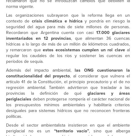
reclamaron que no se introduzcan cambios que debiliten la
norma vigente.
Las organizaciones subrayaron que la reforma llega en un
contexto de
crisis climática e hídrica
y pondría en riesgo la
seguridad del agua para más de siete millones de personas.
Recordaron que Argentina cuenta con casi
17.000 glaciares
inventariados en 12 provincias
, que alimentan 36 cuencas
hídricas a lo largo de más de un millón de kilómetros cuadrados,
y remarcaron que
estos ecosistemas cumplen un rol clave
al
regular los caudales de los ríos y sostener las cuencas en
períodos de sequía.
Además del impacto ambiental,
las ONG cuestionaron la
constitucionalidad del proyecto
, al considerar que vulnera el
artículo 41 de la Constitución, el principio precautorio y el de no
regresión ambiental. También advirtieron que trasladar a las
provincias la definición de qué
glaciares y áreas
periglaciales
deben protegerse rompería el carácter nacional de
los presupuestos mínimos ambientales y habilitaría criterios
desiguales para sistemas hídricos que no reconocen fronteras
políticas.
Desde el sector ambientalista insistieron en que el ambiente
periglacial no es un
“territorio vacío”
, sino que alberga