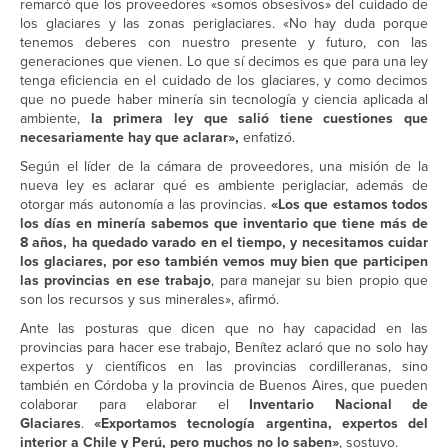
remarcó que los proveedores «somos obsesivos» del cuidado de
los glaciares y las zonas periglaciares. «No hay duda porque
tenemos deberes con nuestro presente y futuro, con las
generaciones que vienen. Lo que sí decimos es que para una ley
tenga eficiencia en el cuidado de los glaciares, y como decimos
que no puede haber minería sin tecnología y ciencia aplicada al
ambiente,
la primera ley que salió tiene cuestiones que
necesariamente hay que aclarar»,
enfatizó.
Según el líder de la cámara de proveedores, una misión de la
nueva ley es aclarar qué es ambiente periglaciar, además de
otorgar más autonomía a las provincias.
«Los que estamos todos
los días en minería sabemos que inventario que tiene más de
8 años, ha quedado varado en el tiempo, y necesitamos cuidar
los glaciares, por eso también vemos muy bien que participen
las provincias en ese trabajo
, para manejar su bien propio que
son los recursos y sus minerales», afirmó.
Ante las posturas que dicen que no hay capacidad en las
provincias para hacer ese trabajo, Benítez aclaró que no solo hay
expertos y científicos en las provincias cordilleranas, sino
también en Córdoba y la provincia de Buenos Aires, que pueden
colaborar para elaborar el
Inventario Nacional de
Glaciares
.
«Exportamos tecnología argentina, expertos del
interior a Chile y Perú, pero muchos no lo saben»
, sostuvo.