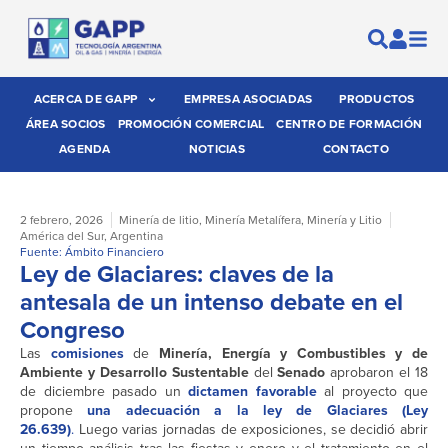
ACERCA DE GAPP
EMPRESA ASOCIADAS
PRODUCTOS
ÁREA SOCIOS
PROMOCIÓN COMERCIAL
CENTRO DE FORMACIÓN
AGENDA
NOTICIAS
CONTACTO
2 febrero, 2026
Minería de litio
,
Minería Metalífera
,
Minería y Litio
América del Sur
,
Argentina
Fuente: Ámbito Financiero
Ley de Glaciares: claves de la
antesala de un intenso debate en el
Congreso
Las
comisiones
de
Minería, Energía y Combustibles y de
Ambiente y Desarrollo Sustentable
del
Senado
aprobaron el 18
de diciembre pasado un
dictamen favorable
al proyecto que
propone
una adecuación a la ley de Glaciares (Ley
26.639)
.
Luego varias jornadas de exposiciones, se decidió abrir