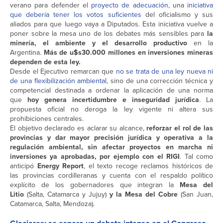
verano para defender el
proyecto de adecuación
, una
iniciativa
que debería tener los votos suficientes
del oficialismo y sus
aliados para que luego vaya a Diputados. Esta iniciativa vuelve a
poner sobre la mesa uno de los debates más sensibles para
la
minería, el ambiente y el desarrollo productivo
en la
Argentina.
Más de u$s30.000 millones en inversiones mineras
dependen de esta ley.
Desde el Ejecutivo remarcan que
no se trata de una ley nueva ni
de una flexibilización ambiental
, sino de una corrección técnica y
competencial destinada a ordenar la aplicación de una norma
que
hoy genera incertidumbre e inseguridad jurídica
. La
propuesta oficial no deroga la ley vigente ni altera sus
prohibiciones centrales.
El objetivo declarado es aclarar su alcance,
reforzar el rol de las
provincias y dar mayor precisión jurídica y operativa a la
regulación ambiental, sin afectar proyectos en marcha ni
inversiones ya aprobadas, por ejemplo con el RIGI
. Tal como
anticipó
Energy Report
, el texto recoge reclamos históricos de
las provincias cordilleranas y cuenta con el respaldo político
explícito de los gobernadores que integran la
Mesa del
Litio
(Salta, Catamarca y Jujuy)
y la Mesa del Cobre
(San Juan,
Catamarca, Salta, Mendoza).