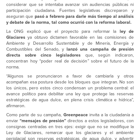
considerar que se intentaba avanzar sin audiencias públicas ni
participación ciudadana. Fuentes legislativas discreparon y
aseguran que
pasó a febrero para darle más tiempo al análisis
y debate de la norma, tal como ocurrió con la reforma laboral.
La ONG explicó que el proyecto para reformar la
ley de
Glaciares
ya obtuvo dictamen favorable en las comisiones de
Ambiente y Desarrollo Sustentable y de Minería, Energía y
Combustibles del Senado, y
lanzó una campaña de presión
directa sobre cinco legisladores
que, según indicaron,
concentran hoy “poder real de decisión” sobre el futuro de la
norma.
“Algunos se pronunciaron a favor de cambiarla y otros
acompañan esa postura desde los bloques que integran. No son
los únicos, pero estos cinco condensan un problema central: el
avance político para debilitar una ley que protege las reservas
estratégicas de agua dulce, en plena crisis climática e hídrica”,
afirmaron.
Como parte de su campaña,
Greenpeace
invita a la ciudadanía a
enviar
“mensajes de presión”
directos a estos legisladores, con
consignas centradas en tres ejes: exigir que no se modifique la
Ley de Glaciares, remarcar que los glaciares y el ambiente
periglacial son reservas estratégicas de agua dulce, y advertir