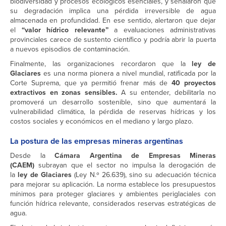
biodiversidad y procesos ecológicos esenciales, y señalaron que
su degradación implica una pérdida irreversible de agua
almacenada en profundidad. En ese sentido, alertaron que dejar
el
“valor hídrico relevante”
a evaluaciones administrativas
provinciales carece de sustento científico y podría abrir la puerta
a nuevos episodios de contaminación.
Finalmente, las organizaciones recordaron que la
ley de
Glaciares
es una norma pionera a nivel mundial, ratificada por la
Corte Suprema, que ya permitió frenar más de
40 proyectos
extractivos en zonas sensibles.
A su entender, debilitarla no
promoverá un desarrollo sostenible, sino que aumentará la
vulnerabilidad climática, la pérdida de reservas hídricas y los
costos sociales y económicos en el mediano y largo plazo.
La postura de las empresas mineras argentinas
Desde la
Cámara Argentina de Empresas Mineras
(CAEM)
subrayan que el sector no impulsa la derogación de
la
ley de Glaciares
(Ley N.º 26.639), sino su adecuación técnica
para mejorar su aplicación. La norma establece los presupuestos
mínimos para proteger glaciares y ambientes periglaciales con
función hídrica relevante, considerados reservas estratégicas de
agua.