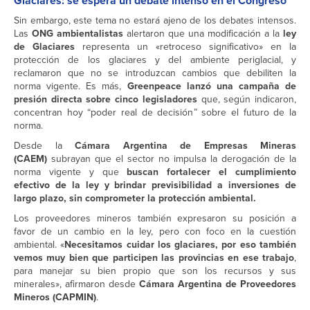
Glaciares: se espera un debate intenso en el Congreso
Sin embargo, este tema no estará ajeno de los debates intensos.
Las
ONG ambientalistas
alertaron que una modificación a la
ley
de Glaciares
representa un «retroceso significativo» en la
protección de los glaciares y del ambiente periglacial, y
reclamaron que no se introduzcan cambios que debiliten la
norma vigente. Es más,
Greenpeace lanzó una campaña de
presión directa sobre cinco legisladores
que, según indicaron,
concentran hoy “poder real de decisión” sobre el futuro de la
norma.
Desde la
Cámara Argentina de Empresas Mineras
(CAEM)
subrayan que el sector no impulsa la derogación de la
norma vigente y que
buscan fortalecer el cumplimiento
efectivo de la ley y brindar previsibilidad a inversiones de
largo plazo, sin comprometer la protección ambiental.
Los proveedores mineros también expresaron su posición a
favor de un cambio en la ley, pero con foco en la cuestión
ambiental. «
Necesitamos cuidar los glaciares, por eso también
vemos muy bien que participen las provincias en ese trabajo
,
para manejar su bien propio que son los recursos y sus
minerales», afirmaron desde
Cámara Argentina de Proveedores
Mineros (CAPMIN)
.