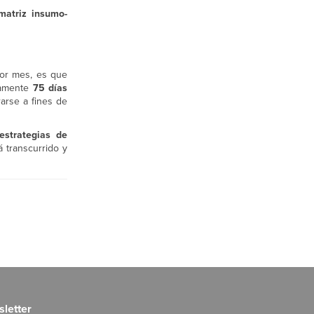
matriz insumo-
por mes, es que
adamente
75 días
arse a fines de
estrategias de
 transcurrido y
letter