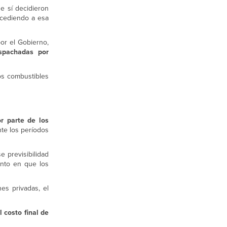
ue sí decidieron
ccediendo a esa
or el Gobierno,
spachadas por
os combustibles
r parte de los
nte los períodos
e previsibilidad
nto en que los
es privadas, el
l costo final de