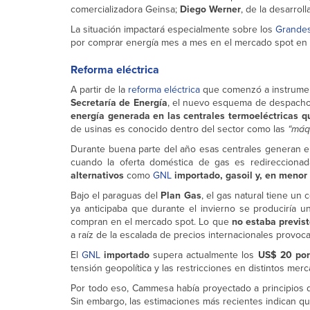
comercializadora Geinsa;
Diego Werner
, de la desarro
La situación impactará especialmente sobre los
Grandes
por comprar energía mes a mes en el mercado spot en lug
Reforma eléctrica
A partir de la
reforma eléctrica
que comenzó a instrumen
Secretaría de Energía
, el nuevo esquema de despach
energía generada en las centrales termoeléctricas q
de usinas es conocido dentro del sector como las
“máq
Durante buena parte del año esas centrales generan ele
cuando la oferta doméstica de gas es redireccionada
alternativos
como
GNL
importado, gasoil y, en menor 
Bajo el paraguas del
Plan Gas
, el gas natural tiene un
ya anticipaba que durante el invierno se produciría u
compran en el mercado spot. Lo que
no estaba previs
a raíz de la escalada de precios internacionales provoca
El
GNL
importado
supera actualmente los
US$ 20 por
tensión geopolítica y las restricciones en distintos mer
Por todo eso, Cammesa había proyectado a principios 
Sin embargo, las estimaciones más recientes indican que