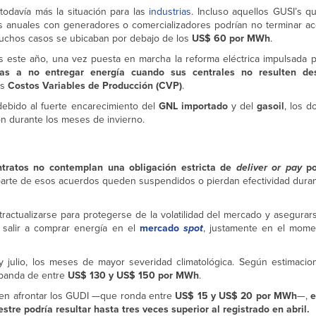
todavía más la situación para las
industrias
. Incluso aquellos GUSI’s q
os anuales con generadores o comercializadores podrían no terminar a
muchos casos se ubicaban por debajo de los
US$ 60 por MWh
.
s este año, una vez puesta en marcha la reforma eléctrica impulsada p
ras a no entregar energía cuando sus centrales no resulten de
us
Costos Variables de Producción (CVP)
.
ebido al fuerte encarecimiento del
GNL importado
y del
gasoil
, los d
n durante los meses de invierno.
tratos no contemplan una obligación estricta de
deliver or pay
po
ue parte de esos acuerdos queden suspendidos o pierdan efectividad dura
ractualizarse para protegerse de la volatilidad del mercado y asegurars
 salir a comprar energía en el
mercado
spot
,
justamente en el mome
y julio, los meses de mayor severidad climatológica. Según estimacion
 banda de entre
US$ 130 y US$ 150 por MWh
.
eben afrontar los GUDI —que ronda entre
US$ 15 y US$ 20 por MWh
—,
e
stre podría resultar hasta tres veces superior al registrado en abril.