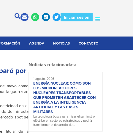
Iniciar sesión
FORMACIÓN
AGENDA
NOTICIAS
CONTACTO
Noticias relacionadas:
sparó por
1 agosto, 2026
ENERGÍA NUCLEAR: CÓMO SON
r de mayo como
LOS MICROREACTORES
por la guerra en
NUCLEARES TRANSPORTABLES
QUE PROMETEN ABASTECER CON
ENERGÍA A LA INTELIGENCIA
ectricidad en el
ARTIFICIAL Y LAS BASES
de definir esta
MILITARES
mercado spot se
La tecnología busca garantizar el suministro
eléctrico en sectores estratégicos y podría
transformar el desarrollo de...
er
, titular de la