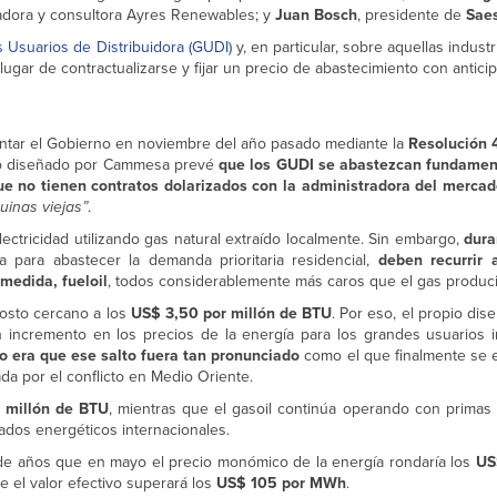
lladora y consultora Ayres Renewables; y
Juan Bosch
, presidente de
Sae
 Usuarios de Distribuidora (GUDI)
y, en particular, sobre aquellas indust
ar de contractualizarse y fijar un precio de abastecimiento con anticip
tar el Gobierno en noviembre del año pasado mediante la
Resolución 
o diseñado por Cammesa prevé
que los GUDI se abastezcan fundamen
ue no tienen contratos dolarizados con la administradora del merca
uinas viejas”
.
ctricidad utilizando gas natural extraído localmente. Sin embargo,
dura
 para abastecer la demanda prioritaria residencial,
deben recurrir 
medida, fueloil
, todos considerablemente más caros que el gas produci
 costo cercano a los
US$ 3,50 por millón de BTU
. Por eso, el propio di
n incremento en los precios de la energía para los grandes usuarios i
to era que ese salto fuera tan pronunciado
como el que finalmente se e
da por el conflicto en Medio Oriente.
 millón de BTU
, mientras que el gasoil continúa operando con primas 
cados energéticos internacionales.
de años que en mayo el precio monómico de la energía rondaría los
US
 el valor efectivo superará los
US$ 105 por MWh
.