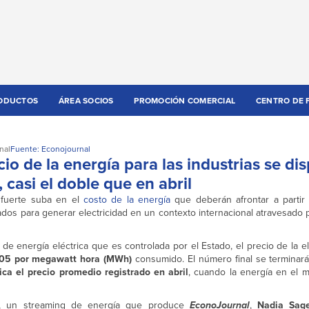
ODUCTOS
ÁREA SOCIOS
PROMOCIÓN COMERCIAL
CENTRO DE 
nal
Fuente: Econojournal
io de la energía para las industrias se di
casi el doble que en abril
fuerte suba en el
costo de la energía
que deberán afrontar a parti
ados para generar electricidad en un contexto internacional atravesado 
e energía eléctrica que es controlada por el Estado, el precio de la el
05 por megawatt hora (MWh)
consumido. El número final se terminará 
ca el precio promedio registrado en abril
, cuando la energía en el 
, un streaming de energía que produce
EconoJournal
,
Nadia Sag