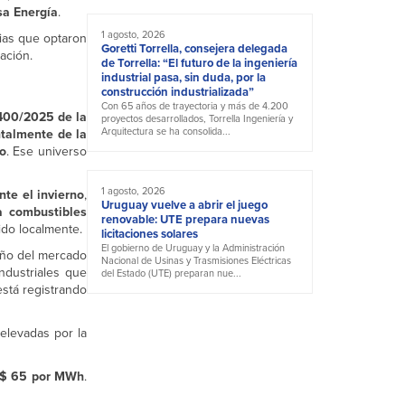
sa Energía
.
1 agosto, 2026
rias que optaron
Goretti Torrella, consejera delegada
ación.
de Torrella: “El futuro de la ingeniería
industrial pasa, sin duda, por la
construcción industrializada”
Con 65 años de trayectoria y más de 4.200
400/2025 de la
proyectos desarrollados, Torrella Ingeniería y
Arquitectura se ha consolida...
talmente de la
do
. Ese universo
1 agosto, 2026
nte el invierno
,
Uruguay vuelve a abrir el juego
a combustibles
renovable: UTE prepara nuevas
do localmente.
licitaciones solares
El gobierno de Uruguay y la Administración
seño del mercado
Nacional de Usinas y Trasmisiones Eléctricas
ndustriales que
del Estado (UTE) preparan nue...
stá registrando
elevadas por la
$ 65 por MWh
.