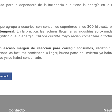
caso porque dependerá de la incidencia que tiene la energía en la
l
 que agrupa a usuarios con consumos superiores a los 300 kilowatts 
 temporal.
En la práctica, las facturas llegan a las industrias aproxim
ifica que la energía utilizada durante mayo recién comenzará a factur
 escaso margen de reacción para corregir consumos, redefinir 
ndo las facturas comiencen a llegar, buena parte del invierno ya habrá
cos ya se habrá consumado.
cebook
Contacto
News