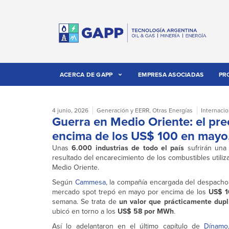
ACERCA DE GAPP
EMPRESA ASOCIADAS
PR
4 junio, 2026
Generación y EERR
,
Otras Energías
Internacio
Guerra en Medio Oriente: el prec
encima de los US$ 100 en mayo, 
Unas
6.000 industrias de todo el país
sufrirán una 
resultado del encarecimiento de los combustibles utiliz
Medio Oriente.
Según
Cammesa
, la compañía encargada del despacho d
mercado spot trepó en mayo por encima de los
US$ 1
semana. Se trata de
un valor que prácticamente dupli
ubicó en torno a los
US$ 58 por MWh
.
Así lo adelantaron en el último capítulo de
Dínamo