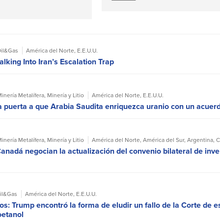
il&Gas
América del Norte
,
E.E.U.U.
alking Into Iran’s Escalation Trap
inería Metalífera
,
Minería y Litio
América del Norte
,
E.E.U.U.
a puerta a que Arabia Saudita enriquezca uranio con un acuer
inería Metalífera
,
Minería y Litio
América del Norte
,
América del Sur
,
Argentina
,
C
anadá negocian la actualización del convenio bilateral de inver
il&Gas
América del Norte
,
E.E.U.U.
s: Trump encontró la forma de eludir un fallo de la Corte de ese
oetanol