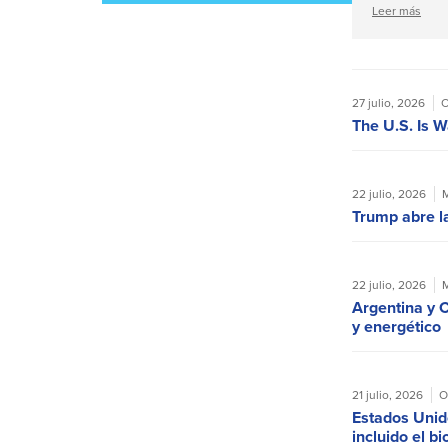
Leer más
27 julio, 2026
O
The U.S. Is W
22 julio, 2026
M
Trump abre l
22 julio, 2026
M
Argentina y C
y energético
21 julio, 2026
O
Estados Unido
incluido el bi