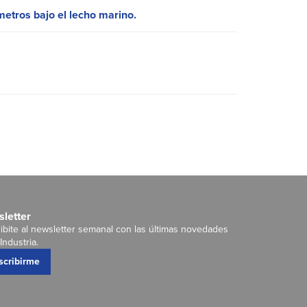
metros bajo el lecho marino.
letter
ibite al newsletter semanal con las últimas novedades
Industria.
scribirme