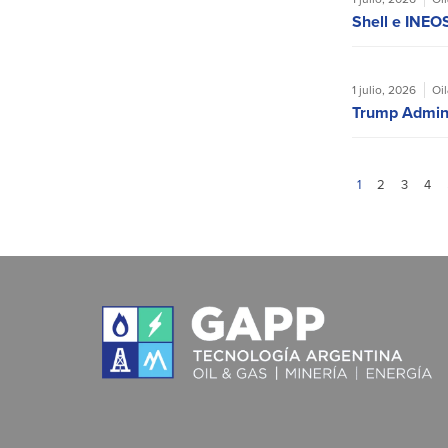
Shell e INEOS
1 julio, 2026
Oi
Trump Admin 
1
2
3
4