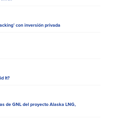
racking’ con inversión privada
d It?
adas de GNL del proyecto Alaska LNG,