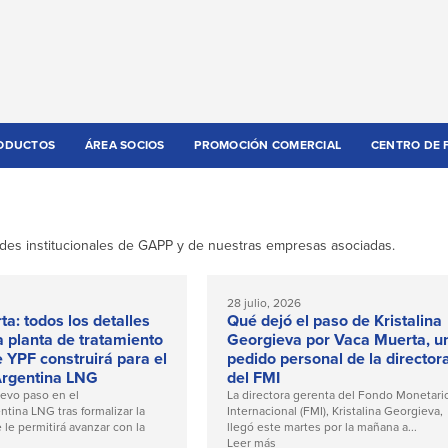
ODUCTOS
ÁREA SOCIOS
PROMOCIÓN COMERCIAL
CENTRO DE 
des institucionales de GAPP y de nuestras empresas asociadas.
28 julio, 2026
a: todos los detalles
Qué dejó el paso de Kristalina
 planta de tratamiento
Georgieva por Vaca Muerta, u
 YPF construirá para el
pedido personal de la director
Argentina LNG
del FMI
evo paso en el
La directora gerenta del Fondo Monetari
tina LNG tras formalizar la
Internacional (FMI), Kristalina Georgieva,
 le permitirá avanzar con la
llegó este martes por la mañana a...
Leer más