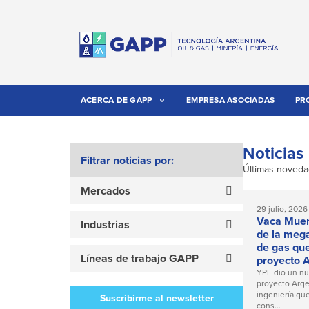
ACERCA DE GAPP
EMPRESA ASOCIADAS
PR
Noticias
Filtrar noticias por:
Últimas noveda
Mercados
29 julio, 2026
Vaca Muert
Industrias
de la mega
de gas que
Líneas de trabajo GAPP
proyecto 
YPF dio un nu
proyecto Argen
ingeniería que
Suscribirme al newsletter
cons...