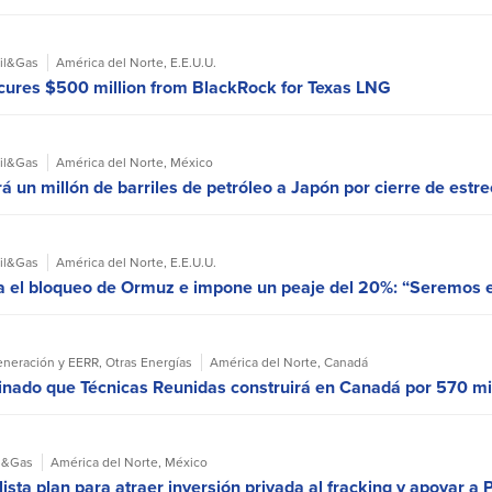
il&Gas
América del Norte
,
E.E.U.U.
cures $500 million from BlackRock for Texas LNG
il&Gas
América del Norte
,
México
á un millón de barriles de petróleo a Japón por cierre de est
il&Gas
América del Norte
,
E.E.U.U.
 el bloqueo de Ormuz e impone un peaje del 20%: “Seremos el
neración y EERR
,
Otras Energías
América del Norte
,
Canadá
binado que Técnicas Reunidas construirá en Canadá por 570 mi
l&Gas
América del Norte
,
México
sta plan para atraer inversión privada al fracking y apoyar a