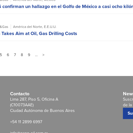
 confirman un hallazgo en el Golfo de México a casi ocho kiló
l&Gas
América del Norte
,
E.E.U.U.
Takes Aim at Oil, Gas Drilling Costs
5
6
7
8
9
…
>
Contacto
News
Lima 287, Piso 5, Oficina A
Suscr
(C10073AAE)
de la 
Ciudad Autónoma de Buenos Aires
Su
+54 11 2899 6997