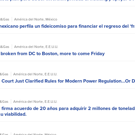
l&Gas
América del Norte
,
México
exicano perfila un fideicomiso para financiar el regreso del ‘f
l&Gas
América del Norte
,
E.E.U.U.
 broken from DC to Boston, more to come Friday
l&Gas
América del Norte
,
E.E.U.U.
Court Just Clarified Rules for Modern Power Regulation…Or Di
l&Gas
América del Norte
,
E.E.U.U.
s firma acuerdo de 20 años para adquirir 2 millones de tonel
 viabilidad.
l&Gas
América del Norte
,
México