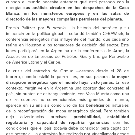
cuando el mundo necesita entender qué está pasando con la
energía:
sus análisis circulan en los despachos de la Casa
Blanca, en los ministerios europeos y en las salas de
directorio de las mayores compañías petroleras del planeta
.
Premio Pulitzer por
El premio
—la historia del petróleo y su
influencia en la política global—, cofundó también CERAWeek, la
conferencia energética más influyente del mundo, que cada año
reúne en Houston a los tomadores de decisión del sector. Este
lunes participará en la Argentina de la conferencia de Arpel, la
Asociación de Empresas de Petróleo, Gas y Energía Renovable
de América Latina y el Caribe.
La crisis del estrecho de Ormuz —cerrado desde el 28 de
febrero, cuando estalló la guerra— es, en sus palabras,
la mayor
disrupción energética que el mundo haya visto jamás
. En ese
contexto, Yergin ve en la Argentina una oportunidad concreta: el
país, sin puntos de estrangulamiento, con Vaca Muerta como una
de las cuencas no convencionales más grandes del mundo,
aparece en su análisis como uno de los beneficiarios naturales
de la reconfiguración del mapa energético global. Pero también
deja advertencias precisas:
previsibilidad, estabilidad
regulatoria y capacidad de repatriar ganancias
son las
condiciones que el país todavía debe consolidar para capitalizar
ese potencial. La entrevista fue realizada por videollamada desde