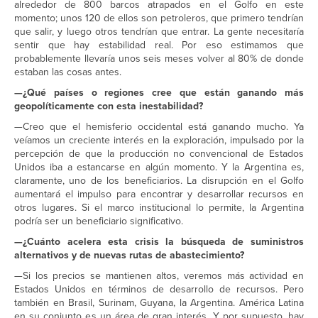
alrededor de 800 barcos atrapados en el Golfo en este
momento; unos 120 de ellos son petroleros, que primero tendrían
que salir, y luego otros tendrían que entrar. La gente necesitaría
sentir que hay estabilidad real. Por eso estimamos que
probablemente llevaría unos seis meses volver al 80% de donde
estaban las cosas antes.
—¿Qué países o regiones cree que están ganando más
geopolíticamente con esta inestabilidad?
—Creo que el hemisferio occidental está ganando mucho. Ya
veíamos un creciente interés en la exploración, impulsado por la
percepción de que la producción no convencional de Estados
Unidos iba a estancarse en algún momento. Y la Argentina es,
claramente, uno de los beneficiarios. La disrupción en el Golfo
aumentará el impulso para encontrar y desarrollar recursos en
otros lugares. Si el marco institucional lo permite, la Argentina
podría ser un beneficiario significativo.
—¿Cuánto acelera esta crisis la búsqueda de suministros
alternativos y de nuevas rutas de abastecimiento?
—Si los precios se mantienen altos, veremos más actividad en
Estados Unidos en términos de desarrollo de recursos. Pero
también en Brasil, Surinam, Guyana, la Argentina. América Latina
en su conjunto es un área de gran interés. Y por supuesto, hay