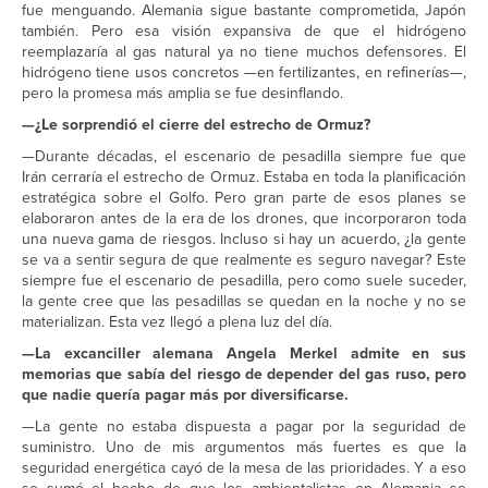
fue menguando. Alemania sigue bastante comprometida, Japón
también. Pero esa visión expansiva de que el hidrógeno
reemplazaría al gas natural ya no tiene muchos defensores. El
hidrógeno tiene usos concretos —en fertilizantes, en refinerías—,
pero la promesa más amplia se fue desinflando.
—¿Le sorprendió el cierre del estrecho de Ormuz?
—Durante décadas, el escenario de pesadilla siempre fue que
Irán cerraría el estrecho de Ormuz. Estaba en toda la planificación
estratégica sobre el Golfo. Pero gran parte de esos planes se
elaboraron antes de la era de los drones, que incorporaron toda
una nueva gama de riesgos. Incluso si hay un acuerdo, ¿la gente
se va a sentir segura de que realmente es seguro navegar? Este
siempre fue el escenario de pesadilla, pero como suele suceder,
la gente cree que las pesadillas se quedan en la noche y no se
materializan. Esta vez llegó a plena luz del día.
—La excanciller alemana Angela Merkel admite en sus
memorias que sabía del riesgo de depender del gas ruso, pero
que nadie quería pagar más por diversificarse.
—La gente no estaba dispuesta a pagar por la seguridad de
suministro. Uno de mis argumentos más fuertes es que la
seguridad energética cayó de la mesa de las prioridades. Y a eso