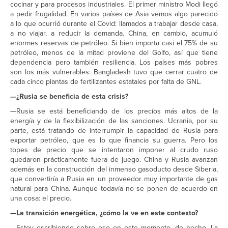
cocinar y para procesos industriales. El primer ministro Modi llegó
a pedir frugalidad. En varios países de Asia vemos algo parecido
a lo que ocurrió durante el Covid: llamados a trabajar desde casa,
a no viajar, a reducir la demanda. China, en cambio, acumuló
enormes reservas de petróleo. Si bien importa casi el 75% de su
petróleo, menos de la mitad proviene del Golfo, así que tiene
dependencia pero también resiliencia. Los países más pobres
son los más vulnerables: Bangladesh tuvo que cerrar cuatro de
cada cinco plantas de fertilizantes estatales por falta de GNL.
—¿Rusia se beneficia de esta crisis?
—Rusia se está beneficiando de los precios más altos de la
energía y de la flexibilización de las sanciones. Ucrania, por su
parte, está tratando de interrumpir la capacidad de Rusia para
exportar petróleo, que es lo que financia su guerra. Pero los
topes de precio que se intentaron imponer al crudo ruso
quedaron prácticamente fuera de juego. China y Rusia avanzan
además en la construcción del inmenso gasoducto desde Siberia,
que convertiría a Rusia en un proveedor muy importante de gas
natural para China. Aunque todavía no se ponen de acuerdo en
una cosa: el precio.
—La transición energética, ¿cómo la ve en este contexto?
—Estoy escribiendo sobre eso en este momento, de hecho. La