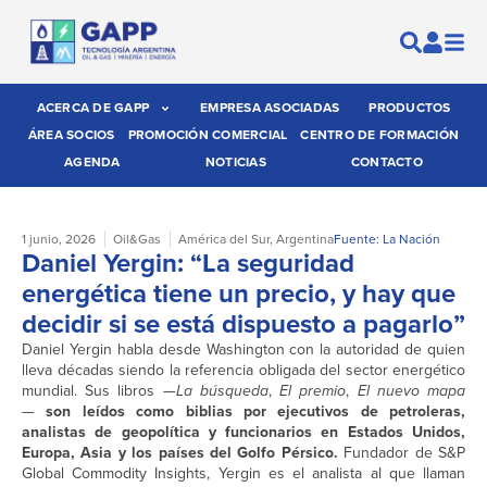
ACERCA DE GAPP
EMPRESA ASOCIADAS
PRODUCTOS
ÁREA SOCIOS
PROMOCIÓN COMERCIAL
CENTRO DE FORMACIÓN
AGENDA
NOTICIAS
CONTACTO
1 junio, 2026
Oil&Gas
América del Sur
,
Argentina
Fuente: La Nación
Daniel Yergin: “La seguridad
energética tiene un precio, y hay que
decidir si se está dispuesto a pagarlo”
Daniel Yergin habla desde Washington con la autoridad de quien
lleva décadas siendo la referencia obligada del sector energético
mundial. Sus libros —
La búsqueda
,
El premio
,
El nuevo mapa
—
son leídos como biblias por ejecutivos de petroleras,
analistas de geopolítica y funcionarios en Estados Unidos,
Europa, Asia y los países del Golfo Pérsico.
Fundador de S&P
Global Commodity Insights, Yergin es el analista al que llaman