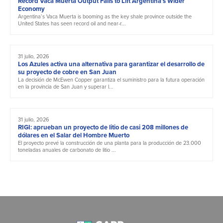
Record Vaca Muerta Output Fails to Lift Argentina’s Wider
Economy
Argentina’s Vaca Muerta is booming as the key shale province outside the
United States has seen record oil and near-r...
31 julio, 2026
Los Azules activa una alternativa para garantizar el desarrollo de
su proyecto de cobre en San Juan
La decisión de McEwen Copper garantiza el suministro para la futura operación
en la provincia de San Juan y superar l...
31 julio, 2026
RIGI: aprueban un proyecto de litio de casi 208 millones de
dólares en el Salar del Hombre Muerto
El proyecto prevé la construcción de una planta para la producción de 23.000
toneladas anuales de carbonato de litio ...