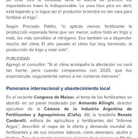
importadores traen lo indispensable. La urea hizo pico en abril,
está bajando y si sigue así el productor la tendrá no tan cara para
fertilizar el trigo”.
Según Preciado Patiño, “si aplicás menos fertilizante la
producción esperada tiene que ser menor, sobre todo en trigo y
maíz, los más sensibles al nitrógeno. Eso también va a depender
mucho del clima. El año pasado el clima fue muy benévolo, la
producción de trigo y maíz voló”.
PUBLICIDAD
Agregó el consultor: “Si el clima acompaña la afectación no será
tan fuerte, pero cuando comparemos con 2025, que fue
espectacular, seguramente vamos a ver números menores”.
Panorama internacional y abastecimiento local
En el reciente
Congreso de Maizar
, el tema de los fertilizantes se
abordó en un panel moderado por
Armando Allinghi
, director
ejecutivo de la
Cámara de la Industria Argentina de
Fertilizantes y Agroquímicos (Ciafa)
. Allí, la brasileña
Renata
Cardarelli
, editora de agricultura y fertilizantes del “Informe
Argus”, describió el mapa de la oferta y demanda mundial de
fertilizantes y de sus insumos básicos, como amoníaco, azufre y