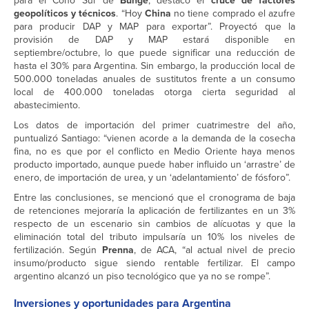
para el Cono Sur de
Bunge
, destacó el
cruce de factores
geopolíticos y técnicos
. “Hoy
China
no tiene comprado el azufre
para producir DAP y MAP para exportar”. Proyectó que la
provisión de DAP y MAP estará disponible en
septiembre/octubre, lo que puede significar una reducción de
hasta el 30% para Argentina. Sin embargo, la producción local de
500.000 toneladas anuales de sustitutos frente a un consumo
local de 400.000 toneladas otorga cierta seguridad al
abastecimiento.
Los datos de importación del primer cuatrimestre del año,
puntualizó Santiago: “vienen acorde a la demanda de la cosecha
fina, no es que por el conflicto en Medio Oriente haya menos
producto importado, aunque puede haber influido un ‘arrastre’ de
enero, de importación de urea, y un ‘adelantamiento’ de fósforo”.
Entre las conclusiones, se mencionó que el cronograma de baja
de retenciones mejoraría la aplicación de fertilizantes en un 3%
respecto de un escenario sin cambios de alícuotas y que la
eliminación total del tributo impulsaría un 10% los niveles de
fertilización. Según
Prenna
, de ACA, “al actual nivel de precio
insumo/producto sigue siendo rentable fertilizar. El campo
argentino alcanzó un piso tecnológico que ya no se rompe”.
Inversiones y oportunidades para Argentina