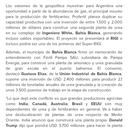
Los vaivenes de la geopolítica muestran para Argentina una
oportunidad a partir de la abundancia de gas, el principal insumo
para la producción de fertilizantes. Profertil planea duplicar su
capacidad productiva con una inversión de entre 1.500 y 2.000
millones de dólares para construir una segunda planta de urea
en su complejo de
Ingeniero White, Bahía Blanca
, generando
incluso saldos exportables. El proyecto se presentará al
RIGI
o
incluso podría ser uno de los primeros del Super-RIGI.
Además, el municipio de
Bahía Blanca
firmó un memorando de
entendimiento con Fértil Pampa SAU, subsidiaria de Pampa
Energía, para construir una planta de amoníaco y urea granulada
de gran escala en el puerto bahiense. El convenio,
destacó
Gustavo Elías
, de la
Unión Industrial de Bahía Blanca
,
supone una inversión de USD 2.400 millones para producir 2,1
millones de toneladas anuales de urea granulada y la creación de
unos 3.500 puestos de trabajo en la etapa de construcción.
“Lo que dejó este conflicto es que grandes productores agrícolas
como
India
,
Canadá
,
Australia
,
Brasil
y
EEUU
son muy
dependientes de urea y de fertilizantes en general. Va a haber
una deslocalización de plantas de urea respecto de Medio
Oriente. India anunció que construirá una planta propia.
Donald
Trump
dijo que pondrá USD 3.700 millones para hacer la planta