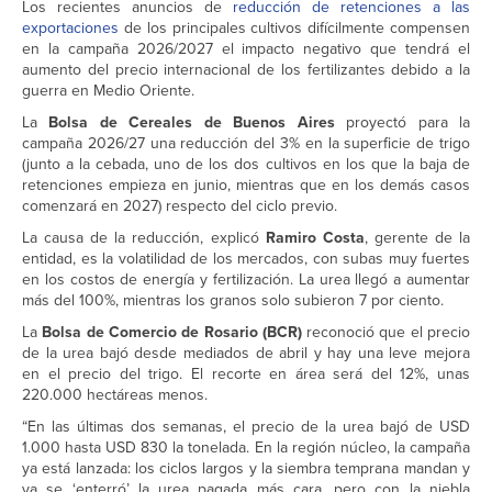
Los recientes anuncios de
reducción de retenciones a las
exportaciones
de los principales cultivos difícilmente compensen
en la campaña 2026/2027 el impacto negativo que tendrá el
aumento del precio internacional de los fertilizantes debido a la
guerra en Medio Oriente.
La
Bolsa de Cereales de Buenos Aires
proyectó para la
campaña 2026/27 una reducción del 3% en la superficie de trigo
(junto a la cebada, uno de los dos cultivos en los que la baja de
retenciones empieza en junio, mientras que en los demás casos
comenzará en 2027) respecto del ciclo previo.
La causa de la reducción, explicó
Ramiro Costa
, gerente de la
entidad, es la volatilidad de los mercados, con subas muy fuertes
en los costos de energía y fertilización. La urea llegó a aumentar
más del 100%, mientras los granos solo subieron 7 por ciento.
La
Bolsa de Comercio de Rosario (BCR)
reconoció que el precio
de la urea bajó desde mediados de abril y hay una leve mejora
en el precio del trigo. El recorte en área será del 12%, unas
220.000 hectáreas menos.
“En las últimas dos semanas, el precio de la urea bajó de USD
1.000 hasta USD 830 la tonelada. En la región núcleo, la campaña
ya está lanzada: los ciclos largos y la siembra temprana mandan y
ya se ‘enterró’ la urea pagada más cara, pero con la niebla