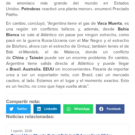
de amoníaco más grande del mundo en Estados
Unidos.
Petrobras
reactivó una planta menor», enumeró Preciado
Patiño.
En cambio, concluyó, “Argentina tiene el gas de
Vaca Muerta
, es
una región sin conflictos bélicos y, además, desde
Bahía
Blanca
se sale al Atlántico sin pasar por ningún estrecho, como
pasó en la guerra Rusia-Ucrania con el Mar Negro y el estrecho
de Bósforo, ahora con el estrecho de Ormuz, también tenés el de
Bab el-Mandeb, el de Malacca, donde un conflicto
de
China
y
Taiwán
puede ser un enorme problema. En cambio,
Argentina tiene salida directa al Atlántico y puede llegar
a
Brasil
,
Australia
,
EEUU
sin inconvenientes. Pasaría de importar
urea a ser un exportador neto, con Brasil, casi un mercado
cautivo, al lado. Estamos en el lugar y el momento exactos. Esto
es un hecho, no creo que haya vuelta atrás”.
Compartir nota:
Twitter
LinkedIn
WhatsApp
Facebook
Noticias relacionadas:
1 agosto, 2026