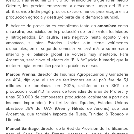
fósforo. Tras el aumento inicial por el inicio de la guerra en Medio
Oriente, los precios empezaron a descender luego del 15 de
abril, cuando India pagó precios extraordinarios para asegurar su
producción agrícola y destruyó parte de la demanda mundial.
El balance de provisión es complicado tanto en
amoníaco
como
en
azufre
, esenciales en la producción de fertilizantes fosfatados
y nitrogenados. En azufre, será negativo hasta agosto y en
amoníaco, si bien Estados Unidos aún tiene volúmenes
disponibles, en el segundo semestre volcará más a su mercado
interno y el balance global se volverá muy inestable. Para
Argentina, será clave el efecto de “El Niño” (ciclo húmedo) que la
meteorología pronostica para los próximos meses.
Marcos Prenna
, director de Insumos Agropecuarios y Ganadería
de ACA, dijo que el uso de fertilizantes en el país fue de 5,1
millones de toneladas en 2025, satisfecho con 35% de
producción local (1,3 millones de toneladas de urea de Profertil y
unas 500.000 de compuestos producidos localmente a partir de
insumos importados). En fertilizantes líquidos, Estados Unidos
abastece 35% del UAN (Urea y Nitrato de Amonio) que usa
Argentina, que también importa de Rusia, Trinidad & Tobago y
Lituania.
Manuel Santiago
, director de la Red de Provisión de Fertilizantes