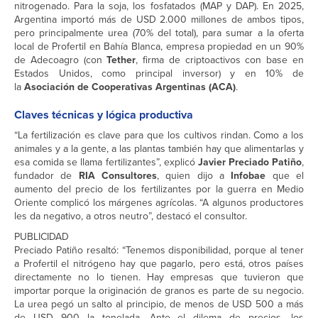
nitrogenado. Para la soja, los fosfatados (MAP y DAP). En 2025,
Argentina importó más de USD 2.000 millones de ambos tipos,
pero principalmente urea (70% del total), para sumar a la oferta
local de Profertil en Bahía Blanca, empresa propiedad en un 90%
de Adecoagro (con
Tether
, firma de criptoactivos con base en
Estados Unidos, como principal inversor) y en 10% de
la
Asociación de Cooperativas Argentinas (ACA)
.
Claves técnicas y lógica productiva
“La fertilización es clave para que los cultivos rindan. Como a los
animales y a la gente, a las plantas también hay que alimentarlas y
esa comida se llama fertilizantes”, explicó
Javier Preciado Patiño
,
fundador de
RIA Consultores
, quien dijo a
Infobae
que el
aumento del precio de los fertilizantes por la guerra en Medio
Oriente complicó los márgenes agrícolas. “A algunos productores
les da negativo, a otros neutro”, destacó el consultor.
PUBLICIDAD
Preciado Patiño resaltó: “Tenemos disponibilidad, porque al tener
a Profertil el nitrógeno hay que pagarlo, pero está, otros países
directamente no lo tienen. Hay empresas que tuvieron que
importar porque la originación de granos es parte de su negocio.
La urea pegó un salto al principio, de menos de USD 500 a más
de USD 900 la tonelada. Ante el dilema de precios, los